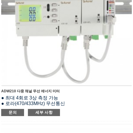
ADW210 다중 채널 무선 에너지 미터
● 최대 4회로 3상 측정 가능
● 로라(470/433MHz) 무선통신
● 모든 전기 매개변수를 측정합니다.
문의
세부 사항
● 분할 코어 개방 루프 CT
● MK(스위칭 입출력), MTL(온도 측정 및 누설 전류 측정),
AWT100(무선 통신) 등 외부 기능 모듈