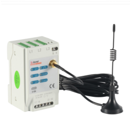
● 최대 수요
● 정확도: 0.5S 등급
● 4DI/2DO
● A/B/C/N의 온도 측정
● 1채널 누설전류 측정
● 정전 경보
● HMI 프로그래밍: CT/PT 비율, 상결선, 통신 등 설정
● 표준 및 인증: CE; IEC