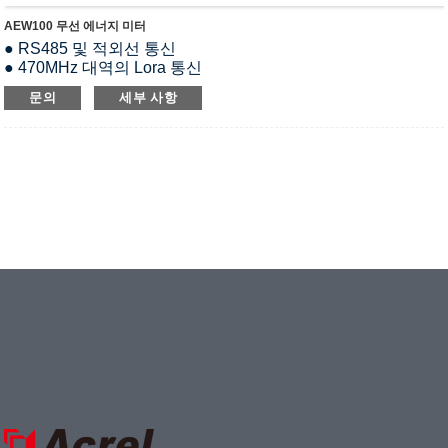
AEW100 무선 에너지 미터
● RS485 및 적외선 통신
● 470MHz 대역의 Lora 통신
● 정격 I: 1.5(6)A, 20(100)A, 40(200)A, 80(400)A, 120(600)A
문의
세부 사항
● 정격 U: 3×220/380V, 3*380V, 3*57.7/100V
●
kWh 1등급
● DIN 35mm