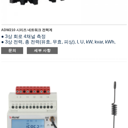
ADW210 시리즈 네트워크 전력계
● 3상 회로 4채널 측정
● 3상 전력, 총 전력(유효, 무효, 피상), I, U, kW, kvar, kWh,
kvarh, Hz, cosø, 영상 전류, 전압/전류 위상각, 전압/전류 불평
문의
세부 사항
형도 등을 측정합니다.
● 통신 : Modbus-RTU 프로토콜, DL/T 645-2007 법령
● 전압 및 전류의 고조파 함량(2~63배)
● 다중 관세: 4개 시간대 14개 기간 요금 설정;
● 최대 전류, 최대 전력 수요 및 실시간 전류, 실시간 전력 수요;
● 당월 및 전월의 전압, 전류 및 전력 극한값 기록;
● 200개의 이벤트 기록, DIDO의 동작을 기록합니다.
● 과전압, 과전류, 결상, DI 연결 및 기타 알람 출력을 지원합니
다.
● 정확도 : 0.5등급
● 12채널 스위칭 입력+4채널 스위칭 출력;
● 12비트 섹션 LCD 디스플레이, 배경 조명
● 12채널 외부 NTC 온도 + 4채널 잔류 전류 측정(누설 전류);
● 정격전압 : 3×220/380V