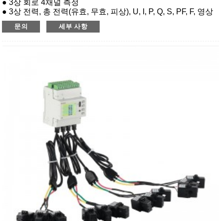
● 3상 회로 4채널 측정
● 3상 전력, 총 전력(유효, 무효, 피상), U, I, P, Q, S, PF, F, 영상
전류, 전압/전류 위상각, 전압/전류 불평형도 등을 측정합니다.
문의
세부 사항
● 통신 : RS485(Modbus-RTU), Lora
● 2일~31일 하모닉
● 다중 관세: 4개 시간대 14개 기간 요금 설정;
● 최대 전류, 최대 전력 수요 및 실시간 전류, 실시간 전력 수요;
● 당월 및 전월의 전압, 전류 및 전력 극한값 기록;
● 200개의 이벤트 기록, DIDO의 동작을 기록합니다.
● 과전압, 과전류, 결상, DI 연결 및 기타 알람 출력을 지원합니
다.
● 정확도 : 0.5등급
● 12채널 스위칭 입력+4채널 스위칭 출력;
● 12비트 섹션 LCD 디스플레이, 배경 조명
● 12채널 외부 NTC 온도 + 4채널 잔류 전류 측정(누설 전류);
● 정격전압 : 3×220/380V
● 정격전류 : 5A(2차변압), 100A, 400A, 600A.