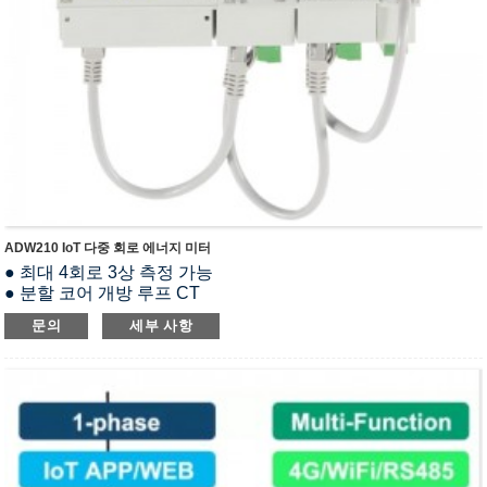
ADW210 IoT 다중 회로 에너지 미터
● 최대 4회로 3상 측정 가능
● 분할 코어 개방 루프 CT
● 모든 전기 매개변수를 측정합니다.
문의
세부 사항
● LCD 디스플레이
● MK(스위칭 입출력), MTL(온도 측정 및 누설 전류 측정),
AWT100(무선 통신) 등 외부 기능 모듈