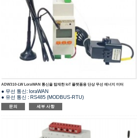
ADW310-LW LoraWAN 통신을 탑재한 IoT 플랫폼용 단상 무선 에너지 미터
● 무선 통신: loraWAN
● 유선 통신 : RS485 (MODBUS-RTU)
● 정격전압 : 220~264Vac LN
문의
세부 사항
● 정격 전류 : 20(100)A AC (CT 페어 사용 시)
● 측정 : 1상 유효·무효 전력량, 유효·무효 전력, 전류, 전압, 주
파수, 역률, 피상 전력
● I/O 기능(옵션): 1-way DI & 1-way DO
● 온도(옵션): 2-way 케이블 온도 측정