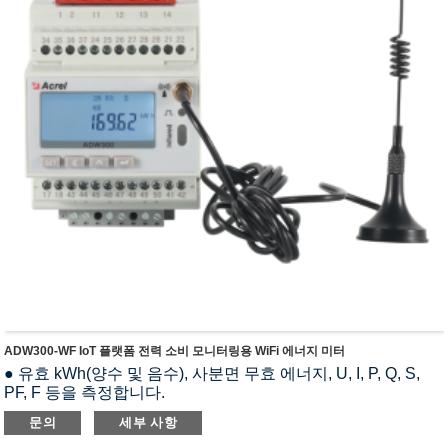
ADW300-WF IoT 플랫폼 전력 소비 모니터링용 WiFi 에너지 미터
● 유효 kWh(양수 및 음수), 사분면 무효 에너지, U, I, P, Q, S,
PF, F 등을 측정합니다.
● 통신 : RS485, 적외선 통신, Lora, WiFi, 4G, NB-IOT
문의
세부 사항
● THDv, 2일~31일 하모닉