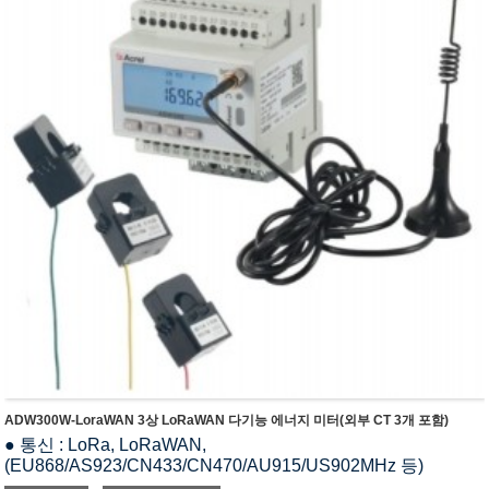
● 펄스 출력 : 액티브 펄스 출력
ADW300W-LoraWAN 3상 LoRaWAN 다기능 에너지 미터(외부 CT 3개 포함)
● 통신 : LoRa, LoRaWAN,
(EU868/AS923/CN433/CN470/AU915/US902MHz 등)
● 측정 : 3상 전압, 전류, 전력, 역률 등