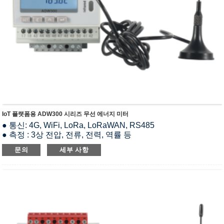
● 정격전류 : 5A(2차변압), 100A, 400A, 600A.
IoT 플랫폼용 ADW300 시리즈 무선 에너지 미터
● 통신: 4G, WiFi, LoRa, LoRaWAN, RS485
● 측정 : 3상 전압, 전류, 전력, 역률 등
● 적용분야 : 빌딩, 공장, 스마트그리드, DB룸 등
문의
세부 사항
● 정격 전압: AC 3*220/380V, 3*230/400V
● 정격전류 : AC 3×1(6)A
● 표준 및 인증서: CE,IEC,LVD