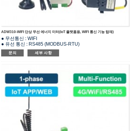
ADW310-WIFI 단상 무선 에너지 미터(IoT 플랫폼용, WIFI 통신 기능 탑재)
● 무선통신 : WIFI
● 유선 통신 : RS485 (MODBUS-RTU)
● 정격전압 : 220~264Vac LN
문의
세부 사항
● 정격 전류 : 20(100)A AC (CT 페어 사용 시)
● 측정 : 1상 유효·무효 전력량, 유효·무효 전력, 전류, 전압, 주
파수, 역률, 피상 전력
● I/O 기능 : 1-way DI & 1-way DO
● 온도 : 2-way 케이블 온도 측정
● 펄스 출력 : 액티브 펄스 출력