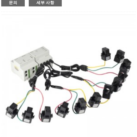
문의
세부 사항
● 적용분야 : 빌딩, 공장, 스마트그리드, DB룸 등
● 정격 전압: AC 3*220/380V, 3*230/400V
● 정격전류(CT 3개 포함): AC 3×1(6)A / 3×20(100)A
● 표준 및 인증서: CE,IEC,LVD