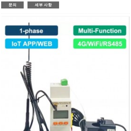
● 정격전압 : 220~264Vac LN
문의
세부 사항
● 정격 전류 : 20(100)A AC (CT 페어 사용 시)
● 측정 : 1상 유효·무효 전력량, 유효·무효 전력, 전류, 전압, 주
파수, 역률, 피상 전력
● I/O 기능 : 1-way DI & 1-way DO
● 온도 : 2-way 케이블 온도 측정
● 펄스 출력 : 액티브 펄스 출력