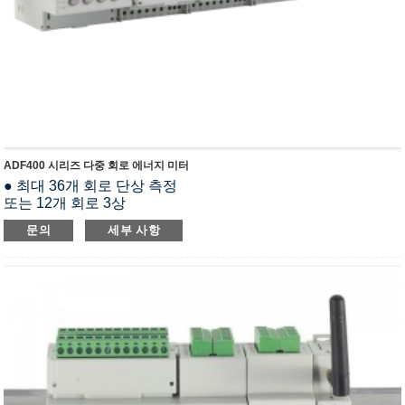
ADF400 시리즈 다중 회로 에너지 미터
● 최대 36개 회로 단상 측정
또는 12개 회로 3상
● 교류 3 * 220 / 380V
문의
세부 사항
● 3×1(6)A, 3×10(80)A
● RS485(모드버스-RTU)
● 매개변수 설정
● LCD 디스플레이
● kWh급 0.5
● DIN 35mm