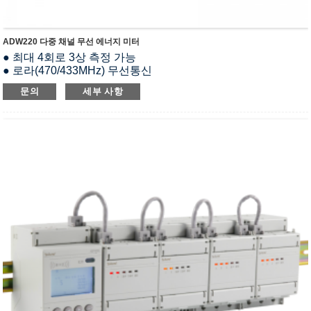
ADW220 다중 채널 무선 에너지 미터
● 최대 4회로 3상 측정 가능
● 로라(470/433MHz) 무선통신
● 모든 전기 매개변수를 측정합니다.
문의
세부 사항
● 분할 코어 개방 루프 CT
● MK(스위칭 입출력), MTL(온도 측정 및 누설 전류 측정),
AWT100(무선 통신) 등 외부 기능 모듈